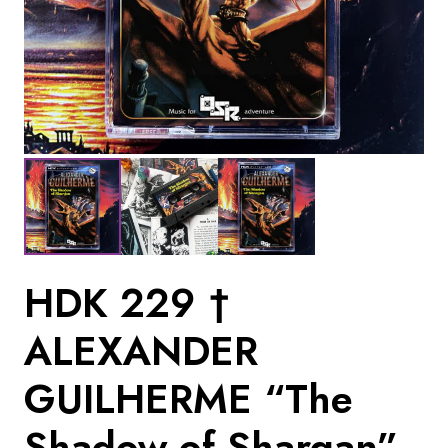
HDK 229 †
ALEXANDER
GUILHERME “The
Shadow of Shargan”