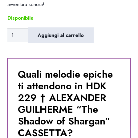
avventura sonora!
Disponibile
HDK
Aggiungi al carrello
229
†
ALEXANDER
GUILHERME
Quali melodie epiche
"The
ti attendono in HDK
Shadow
of
229 † ALEXANDER
Shargan"
GUILHERME “The
CASSETTA
Shadow of Shargan”
quantità
CASSETTA?