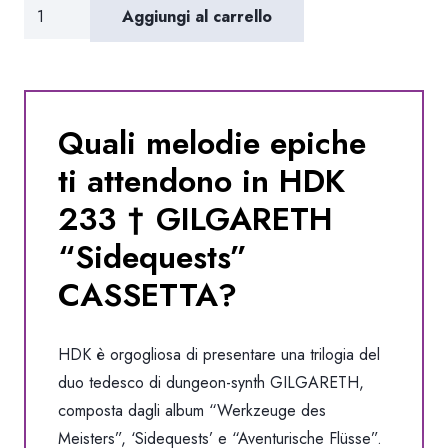
HDK
Aggiungi al carrello
233
†
GILGARETH
"Sidequests"
Quali melodie epiche
CASSETTA
ti attendono in HDK
quantità
233 † GILGARETH
“Sidequests”
CASSETTA?
HDK è orgogliosa di presentare una trilogia del
duo tedesco di dungeon-synth GILGARETH,
composta dagli album “Werkzeuge des
Meisters”, ‘Sidequests’ e “Aventurische Flüsse”.