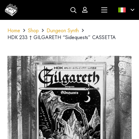
Home
Shop
Dungeon Synth
HDK 233 † GILGARETH “Sidequests” CASSETTA