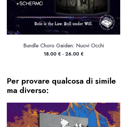
Bundle Choro Gaiden: Nuovi Occhi
Fascia
18.00
€
-
26.00
€
di
prezzo:
da
Per provare qualcosa di simile
18.00 €
ma diverso:
a
26.00 €