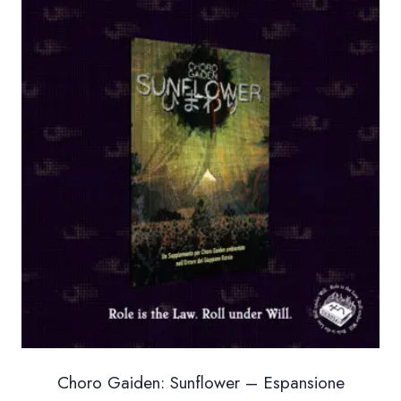
da
6.00 €
a
10.00 €
Choro Gaiden: Sunflower – Espansione