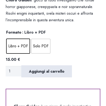
Choro Gaiden
: gioco di ruolo investigativo che fonde
prezzo:
horror giapponese, creepypasta e noir soprannaturale.
Risolvi enigmi inquietanti, svela misteri oscuri e affronta
da
l’incomprensibile in questa avventura unica.
8.00 €
Formato
: Libro + PDF
a
Libro + PDF
Solo PDF
15.00 €
15.00
€
Choro
Aggiungi al carrello
Gaiden:
Manuale
Base
quantità