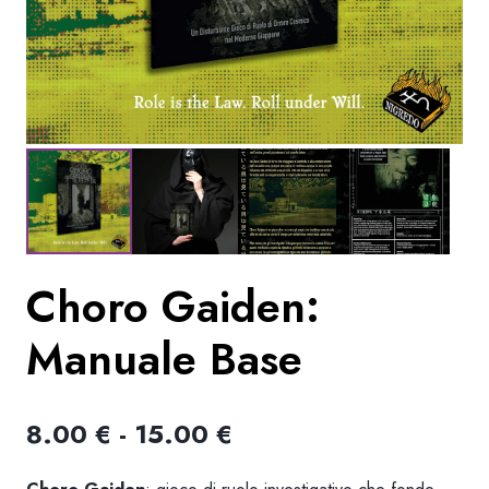
Choro Gaiden:
Manuale Base
Fascia
8.00
€
-
15.00
€
di