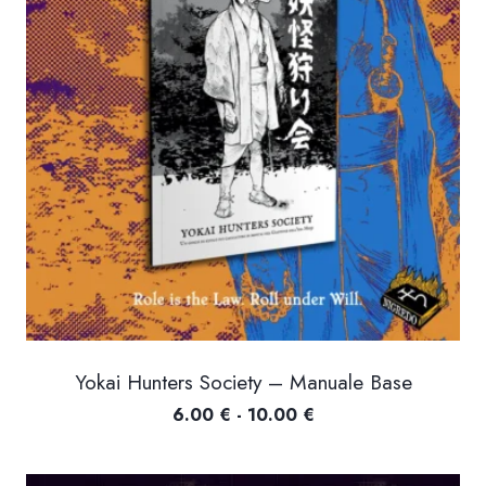
Yokai Hunters Society – Manuale Base
Fascia
6.00
€
-
10.00
€
di
prezzo: