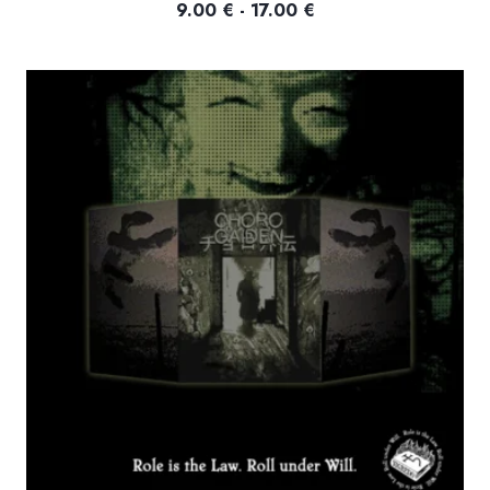
Fascia
9.00
€
-
17.00
€
di
prezzo:
da
9.00 €
a
17.00 €