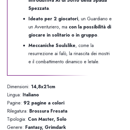
introduttiva
Al di Sotto della Spada
Spezzata
.
Ideato per 2 giocatori
, un
Guardiano
e
un
Avventuriero
, ma
con la possibilità di
giocare in solitario o in gruppo
.
Meccaniche Soulslike
, come la
resurrezione ai falò, la rinascita dei mostri
e il combattimento dinamico e letale.
Dimensioni:
14,8x21cm
Lingua:
Italiano
Pagine:
92 pagine a colori
Rilegatura:
Brossura Fresata
Tipologia:
Con Master, Solo
Genere:
Fantasy, Grimdark