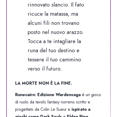
rinnovato slancio. Il fato
ricuce la matassa, ma
alcuni fili non trovano
posto nel nuovo arazzo.
Tocca a te intagliare la
runa del tuo destino e
tessere il tuo cammino
verso il futuro.
LA MORTE NON È LA FINE.
Runecairn: Edizione Wardensaga
è un gioco
di ruolo da tavolo fantasy norreno scritto e
progettato da
Colin Le Sueur
e
ispirato a
giochi come Dark Souls
e
Elden Ring
,