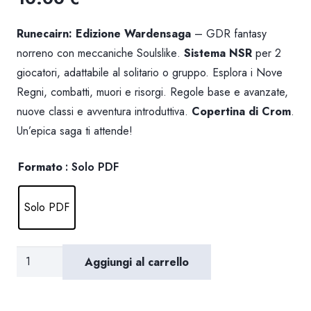
Runecairn: Edizione Wardensaga
– GDR fantasy
norreno con meccaniche
Soulslike
.
Sistema NSR
per 2
giocatori, adattabile al solitario o gruppo. Esplora i Nove
Regni, combatti, muori e risorgi. Regole base e avanzate,
nuove classi e avventura introduttiva.
Copertina di
Crom
.
Un’epica saga ti attende!
Formato
: Solo PDF
Solo PDF
Runecairn:
Aggiungi al carrello
Manuale
Base