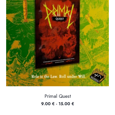
Primal Quest
Fascia
9.00
€
-
15.00
€
di