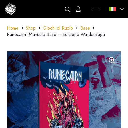
Home
Shop
Giochi di Ruolo
Base
Runecairn: Manuale Base – Edizione Wardensaga