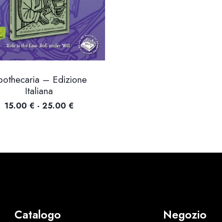
othecaria – Edizione
Italiana
Fascia
15.00
€
-
25.00
€
di
prezzo:
da
15.00 €
a
25.00 €
Catalogo
Negozio