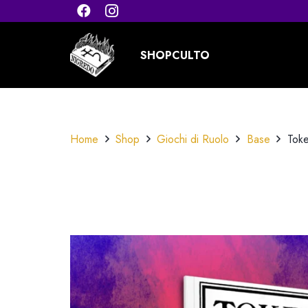
SHOP
CULTO
Home
Shop
Giochi di Ruolo
Base
Toke