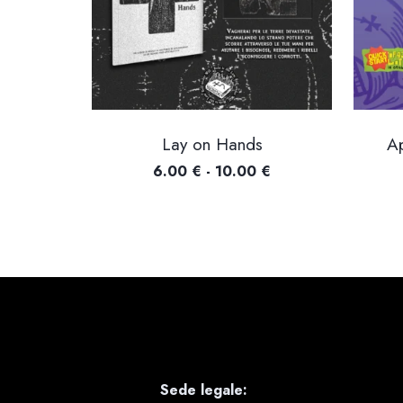
Lay on Hands
Ap
Fascia
6.00
€
-
10.00
€
di
prezzo:
da
6.00 €
a
10.00 €
Sede legale: