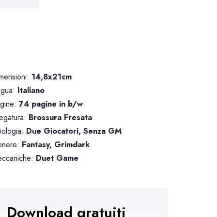
mensioni:
14,8x21cm
ngua:
Italiano
gine:
74 pagine in b/w
legatura:
Brossura Fresata
pologia:
Due Giocatori, Senza GM
nere:
Fantasy, Grimdark
ccaniche:
Duet Game
Download gratuiti