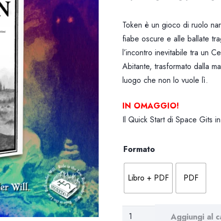
d
Token è un gioco di ruolo narra
fiabe oscure e alle ballate t
l’incontro inevitabile tra un C
Abitante, trasformato dalla ma
luogo che non lo vuole lì.
IN OMAGGIO!
Il Quick Start di Space Gits in
Formato
Libro + PDF
PDF
Token
Aggiungi al c