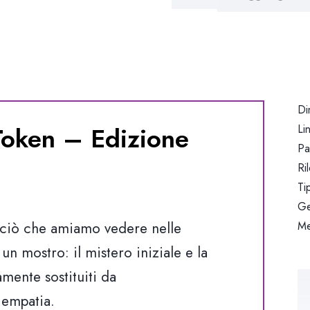
-
Edizione
Italiana
quantità
Di
 Token – Edizione
Li
Pa
Ri
Ti
Ge
 ciò che amiamo vedere nelle
Me
un mostro: il mistero iniziale e la
amente sostituiti da
 empatia.