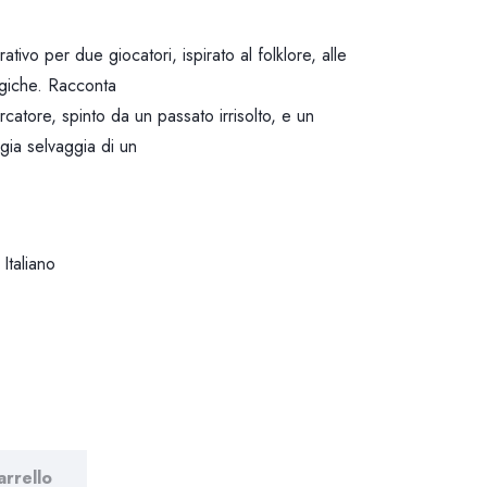
i
tivo per due giocatori, ispirato al folklore, alle
prezzo:
ragiche. Racconta
ercatore, spinto da un passato irrisolto, e un
da
gia selvaggia di un
9.00 €
a
16.00 €
 Italiano
arrello