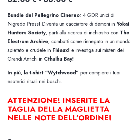
di
Bundle del Pellegrino Cinereo
: 4 GDR unici di
prezzo:
Nigredo Press
! Diventa un cacciatore di demoni in
Yokai
Hunters Society
, parti alla ricerca di inchiostro con
The
da
Electrum Archive
, combatti come rinnegato in un mondo
32.00 €
spietato e crudele in
Fléaux!
e investiga sui misteri dei
Grandi Antichi in
Cthulhu Bay!
a
In più,
la t-shirt “Wytchwood”
per compiere i tuoi
68.00 €
esoterici rituali nei boschi.
ATTENZIONE! INSERITE LA
TAGLIA DELLA MAGLIETTA
NELLE NOTE DELL’ORDINE!