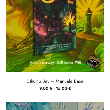
15.00 €
Cthulhu Bay – Manuale Base
Fascia
9.00
€
-
15.00
€
di
prezzo:
da