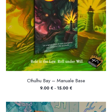
Cthulhu Bay – Manuale Base
Fascia
9.00
€
-
15.00
€
di
prezzo:
da