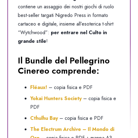
Shirt
contiene un assaggio dei nostri giochi di ruolo
Wytchwood
best-seller targati
Nigredo Press
in formato
quantità
cartaceo e digitale, insieme all’esoterica t-shirt
“Wytchwood”:
per entrare nel Culto in
grande stile
!
Il Bundle del Pellegrino
Cinereo comprende:
Fléaux!
– copia fisica e PDF
Yokai Hunters Society
– copia fisica e
PDF
Cthulhu Bay
– copia fisica e PDF
The Electrum Archive – Il Mondo di
Orn
– copia fisica e PDF + mappa A3