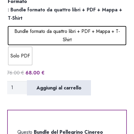
Formato
: Bundle formato da quattro libri + PDF + Mappa +
T-Shirt
Bundle formato da quattro libri + PDF + Mappa + T-
Shirt
Solo PDF
Il
Il
76.00
€
68.00
€
prezzo
prezzo
Bundle
Aggiungi al carrello
originale
attuale
del
era:
è:
Pellegrino
76.00 €.
68.00 €.
Cinereo
+
T-
Questo
Bundle del Pellegrino Cinereo