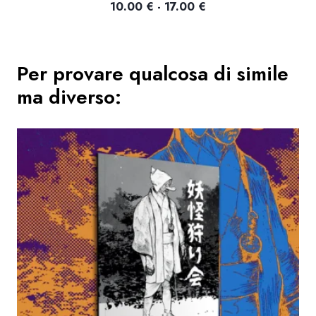
Fascia
10.00
€
-
17.00
€
di
prezzo:
da
Per provare qualcosa di simile
10.00 €
ma diverso:
a
17.00 €