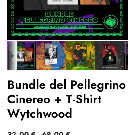
Bundle del Pellegrino
Cinereo + T-Shirt
Wytchwood
Fascia
32.00
€
-
68.00
€