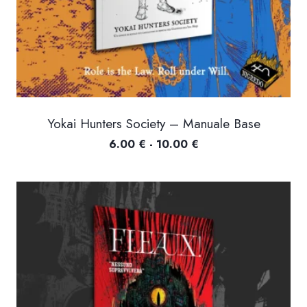
Yokai Hunters Society – Manuale Base
Fascia
6.00
€
-
10.00
€
di
prezzo:
da
6.00 €
a
10.00 €