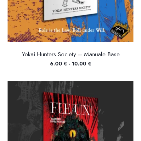
Yokai Hunters Society – Manuale Base
Fascia
6.00
€
-
10.00
€
di
prezzo:
da
6.00 €
a
10.00 €