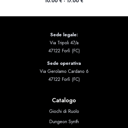
Fascia
10.00
€
-
17.00
€
di
prezzo:
da
10.00 €
Sede legale:
a
Via Tripoli 47/a
17.00 €
47122 Forlì (FC)
Sede operativa
Via Gerolamo Cardano 6
47122 Forlì (FC)
Catalogo
Giochi di Ruolo
Dungeon Synth