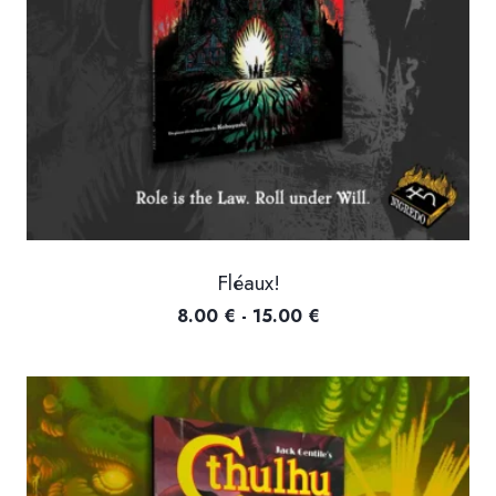
Fléaux!
Fascia
8.00
€
-
15.00
€
di
prezzo:
da
8.00 €
a