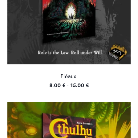
Fléaux!
Fascia
8.00
€
-
15.00
€
di
prezzo:
da
8.00 €
a
15.00 €