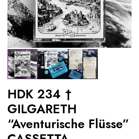
HDK 234 †
GILGARETH
“Aventurische Flüsse”
CASSETTA