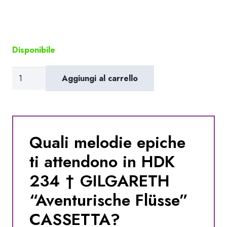
Disponibile
HDK
Aggiungi al carrello
234
†
GILGARETH
"Aventurische
Quali melodie epiche
Flüsse"
ti attendono in HDK
CASSETTA
quantità
234 † GILGARETH
“Aventurische Flüsse”
CASSETTA?