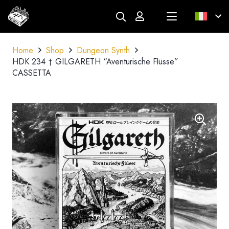
Home
Shop
Dungeon Synth
HDK 234 † GILGARETH “Aventurische Flüsse”
CASSETTA