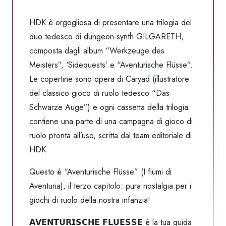
HDK è orgogliosa di presentare una trilogia del
duo tedesco di dungeon-synth GILGARETH,
composta dagli album “Werkzeuge des
Meisters”, ‘Sidequests’ e “Aventurische Flüsse”.
Le copertine sono opera di Caryad (illustratore
del classico gioco di ruolo tedesco “Das
Schwarze Auge”) e ogni cassetta della trilogia
contiene una parte di una campagna di gioco di
ruolo pronta all’uso, scritta dal team editoriale di
HDK.
Questo è “Aventurische Flüsse” (I fiumi di
Aventuria), il terzo capitolo: pura nostalgia per i
giochi di ruolo della nostra infanzia!
𝗔𝗩𝗘𝗡𝗧𝗨𝗥𝗜𝗦𝗖𝗛𝗘 𝗙𝗟𝗨𝗘𝗦𝗦𝗘 è la tua guida